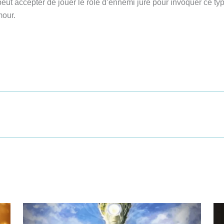
peut accepter de jouer le rôle d’ennemi juré pour invoquer ce t
mour.