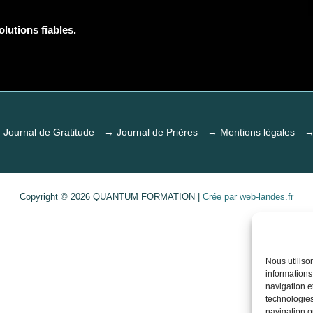
lutions fiables.
 Journal de Gratitude
→ Journal de Prières
→ Mentions légales
→
Copyright © 2026 QUANTUM FORMATION |
Crée par web-landes.fr
Nous utiliso
informations
navigation e
technologies
navigation ou