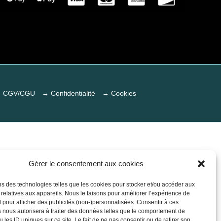
 CGV/CGU
→ Confidentialité
→ Cookies
Gérer le consentement aux cookies
ns des technologies telles que les cookies pour stocker et/ou accéder aux
 relatives aux appareils. Nous le faisons pour améliorer l’expérience de
t pour afficher des publicités (non-)personnalisées. Consentir à ces
 nous autorisera à traiter des données telles que le comportement de
 les ID uniques sur ce site. Le fait de ne pas consentir ou de retirer son